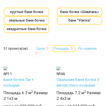
круглые бани бочки
бани-бочки «Шампань»
овальные бани бочки
бани "Улитка"
квадратные бани бочки
51 проекта(ов)
Цена
Площадь
По новизне
№11
№46
Баня бочка 3м +
Овальная баня бочка 3
козырек
метра плюс козырек
2
2
Площадь 6.3 м
Размер
Площадь 7.2 м
Размер
2.1х3 м
2.4х3 м
цены от
232 000
руб
цены от
244 000
руб