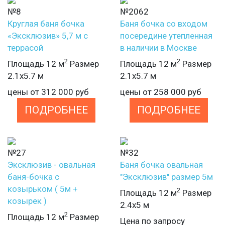
№8
№2062
Круглая баня бочка
Баня бочка со входом
«Эксклюзив» 5,7 м с
посередине утепленная
террасой
в наличии в Москве
2
2
Площадь 12 м
Размер
Площадь 12 м
Размер
2.1х5.7 м
2.1х5.7 м
цены от
312 000
руб
цены от
258 000
руб
ПОДРОБНЕЕ
ПОДРОБНЕЕ
№27
№32
Эксклюзив - овальная
Баня бочка овальная
баня-бочка с
"Эксклюзив" размер 5м
козырьком ( 5м +
2
Площадь 12 м
Размер
козырек )
2.4х5 м
2
Площадь 12 м
Размер
Цена по запросу