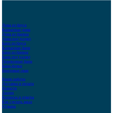
Дома из бруса
Каркасные дома
Дома из бревна
Дома под усадку
Бани из бруса
Каркасные бани
Бани из бревна
Бани под усадку
Перевозные бани
Бани-бочки
Винтовые сваи
Наши работы
Доставка и оплата
Новости
Акции
Вопросы и ответы
Как сделать заказ
Отзывы