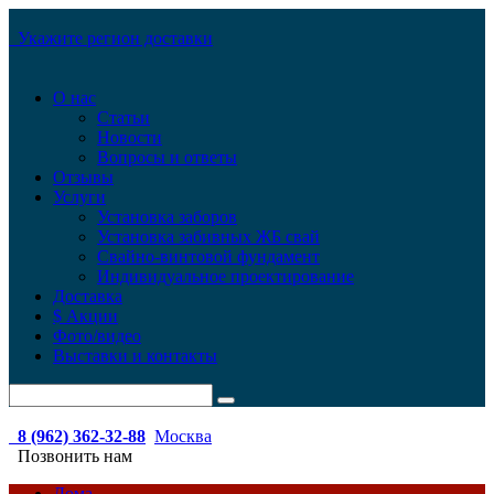
Укажите регион доставки
О нас
Статьи
Новости
Вопросы и ответы
Отзывы
Услуги
Установка заборов
Установка забивных ЖБ свай
Свайно-винтовой фундамент
Индивидуальное проектирование
Доставка
$ Акции
Фото/видео
Выставки и контакты
8 (962) 362-32-88
Москва
Позвонить нам
Дома