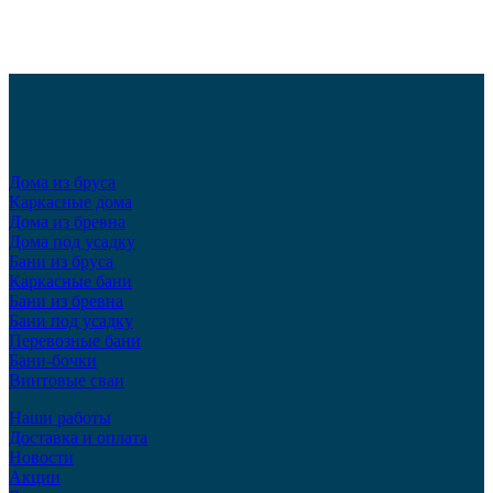
Дома из бруса
Каркасные дома
Дома из бревна
Дома под усадку
Бани из бруса
Каркасные бани
Бани из бревна
Бани под усадку
Перевозные бани
Бани-бочки
Винтовые сваи
Наши работы
Доставка и оплата
Новости
Акции