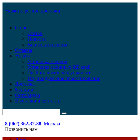
Укажите регион доставки
О нас
Статьи
Новости
Вопросы и ответы
Отзывы
Услуги
Установка заборов
Установка забивных ЖБ свай
Свайно-винтовой фундамент
Индивидуальное проектирование
Доставка
$ Акции
Фото/видео
Выставки и контакты
8 (962) 362-32-88
Москва
Позвонить нам
Дома