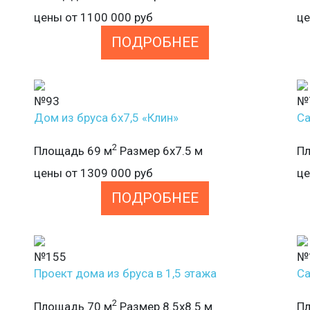
цены от
1100 000
руб
ц
ПОДРОБНЕЕ
№93
№
Дом из бруса 6х7,5 «Клин»
Са
2
Площадь 69 м
Размер 6х7.5 м
Пл
цены от
1309 000
руб
ц
ПОДРОБНЕЕ
№155
№
Проект дома из бруса в 1,5 этажа
Са
2
Площадь 70 м
Размер 8.5х8.5 м
Пл