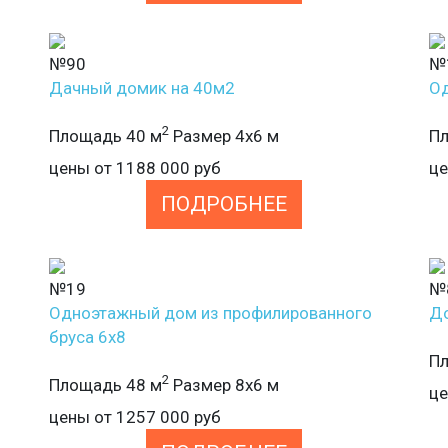
№90
№
Дачный домик на 40м2
Од
2
Площадь 40 м
Размер 4х6 м
Пл
цены от
1188 000
руб
ц
ПОДРОБНЕЕ
№19
№
Одноэтажный дом из профилированного
До
бруса 6х8
Пл
2
Площадь 48 м
Размер 8х6 м
ц
цены от
1257 000
руб