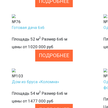
ПОДРОБНЕЕ
№76
№
Готовая дача 6х6
Од
2
Площадь 52 м
Размер 6х6 м
Пл
цены от
1020 000
руб
ц
ПОДРОБНЕЕ
№103
№
Дом из бруса «Коломна»
Од
ф
2
Площадь 54 м
Размер 6х6 м
Пл
цены от
1477 000
руб
Це