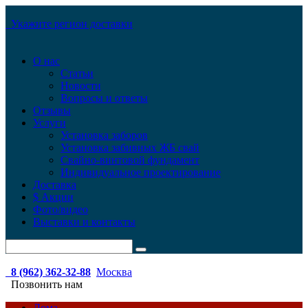
Укажите регион доставки
О нас
Статьи
Новости
Вопросы и ответы
Отзывы
Услуги
Установка заборов
Установка забивных ЖБ свай
Свайно-винтовой фундамент
Индивидуальное проектирование
Доставка
$ Акции
Фото/видео
Выставки и контакты
8 (962) 362-32-88
Москва
Позвонить нам
Дома