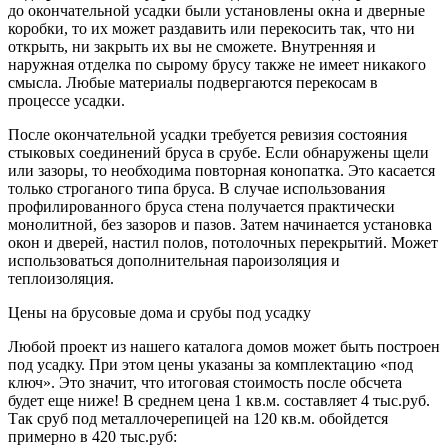
до окончательной усадки были установлены окна и дверные
коробки, то их может раздавить или перекосить так, что ни
открыть, ни закрыть их вы не сможете. Внутренняя и
наружная отделка по сырому брусу также не имеет никакого
смысла. Любые материалы подвергаются перекосам в
процессе усадки.
После окончательной усадки требуется ревизия состояния
стыковых соединений бруса в срубе. Если обнаружены щели
или зазоры, то необходима повторная конопатка. Это касается
только строганого типа бруса. В случае использования
профилированного бруса стена получается практически
монолитной, без зазоров и пазов. Затем начинается установка
окон и дверей, настил полов, потолочных перекрытий. Может
использоваться дополнительная пароизоляция и
теплоизоляция.
Цены на брусовые дома и срубы под усадку
Любой проект из нашего каталога домов может быть построен
под усадку. При этом цены указаны за комплектацию «под
ключ». Это значит, что итоговая стоимость после обсчета
будет еще ниже! В среднем цена 1 кв.м. составляет 4 тыс.руб.
Так сруб под металлочерепицей на 120 кв.м. обойдется
примерно в 420 тыс.руб: