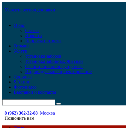
Укажите регион доставки
О нас
Статьи
Новости
Вопросы и ответы
Отзывы
Услуги
Установка заборов
Установка забивных ЖБ свай
Свайно-винтовой фундамент
Индивидуальное проектирование
Доставка
$ Акции
Фото/видео
Выставки и контакты
8 (962) 362-32-88
Москва
Позвонить нам
Дома