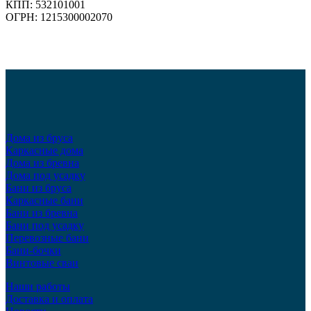
КПП: 532101001
ОГРН: 1215300002070
Дома из бруса
Каркасные дома
Дома из бревна
Дома под усадку
Бани из бруса
Каркасные бани
Бани из бревна
Бани под усадку
Перевозные бани
Бани-бочки
Винтовые сваи
Наши работы
Доставка и оплата