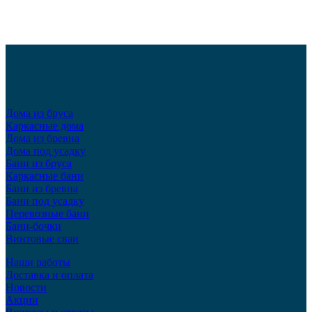
Дома из бруса
Каркасные дома
Дома из бревна
Дома под усадку
Бани из бруса
Каркасные бани
Бани из бревна
Бани под усадку
Перевозные бани
Бани-бочки
Винтовые сваи
Наши работы
Доставка и оплата
Новости
Акции