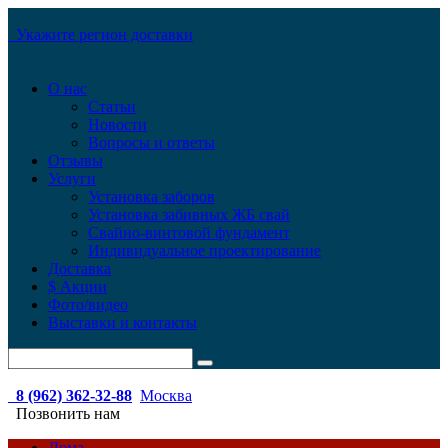
Укажите регион доставки
О нас
Статьи
Новости
Вопросы и ответы
Отзывы
Услуги
Установка заборов
Установка забивных ЖБ свай
Свайно-винтовой фундамент
Индивидуальное проектирование
Доставка
$ Акции
Фото/видео
Выставки и контакты
8 (962) 362-32-88
Москва
Позвонить нам
Дома