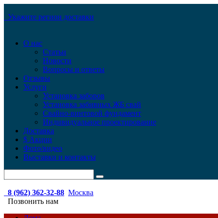
Укажите регион доставки
О нас
Статьи
Новости
Вопросы и ответы
Отзывы
Услуги
Установка заборов
Установка забивных ЖБ свай
Свайно-винтовой фундамент
Индивидуальное проектирование
Доставка
$ Акции
Фото/видео
Выставки и контакты
8 (962) 362-32-88
Москва
Позвонить нам
Дома