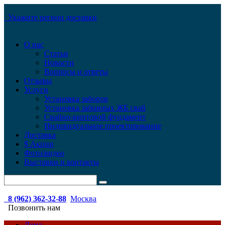
Укажите регион доставки
О нас
Статьи
Новости
Вопросы и ответы
Отзывы
Услуги
Установка заборов
Установка забивных ЖБ свай
Свайно-винтовой фундамент
Индивидуальное проектирование
Доставка
$ Акции
Фото/видео
Выставки и контакты
8 (962) 362-32-88
Москва
Позвонить нам
Дома