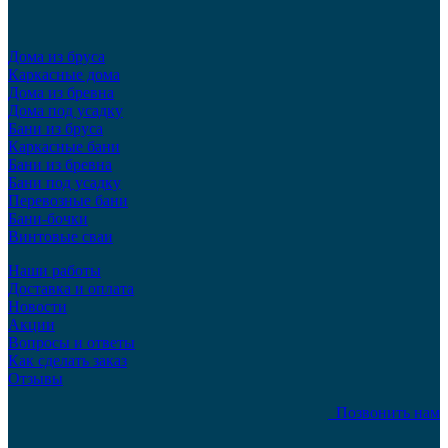
Дома из бруса
Каркасные дома
Дома из бревна
Дома под усадку
Бани из бруса
Каркасные бани
Бани из бревна
Бани под усадку
Перевозные бани
Бани-бочки
Винтовые сваи
Наши работы
Доставка и оплата
Новости
Акции
Вопросы и ответы
Как сделать заказ
Отзывы
Позвонить нам