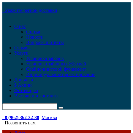
Укажите регион доставки
О нас
Статьи
Новости
Вопросы и ответы
Отзывы
Услуги
Установка заборов
Установка забивных ЖБ свай
Свайно-винтовой фундамент
Индивидуальное проектирование
Доставка
$ Акции
Фото/видео
Выставки и контакты
8 (962) 362-32-88
Москва
Позвонить нам
Дома