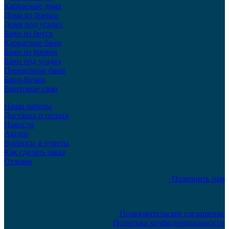
Каркасные дома
Дома из бревна
Дома под усадку
Бани из бруса
Каркасные бани
Бани из бревна
Бани под усадку
Перевозные бани
Бани-бочки
Винтовые сваи
Наши работы
Доставка и оплата
Новости
Акции
Вопросы и ответы
Как сделать заказ
Отзывы
Позвонить нам
Пользовательское соглашение
Политика конфиденциальности