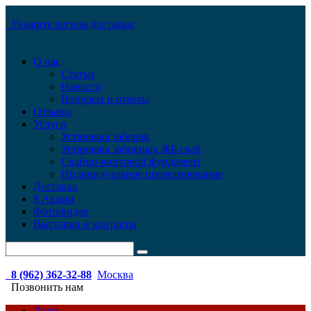
Укажите регион доставки
О нас
Статьи
Новости
Вопросы и ответы
Отзывы
Услуги
Установка заборов
Установка забивных ЖБ свай
Свайно-винтовой фундамент
Индивидуальное проектирование
Доставка
$ Акции
Фото/видео
Выставки и контакты
8 (962) 362-32-88
Москва
Позвонить нам
Дома