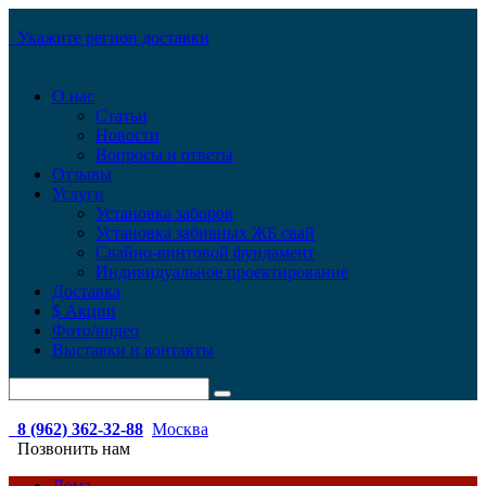
Укажите регион доставки
О нас
Статьи
Новости
Вопросы и ответы
Отзывы
Услуги
Установка заборов
Установка забивных ЖБ свай
Свайно-винтовой фундамент
Индивидуальное проектирование
Доставка
$ Акции
Фото/видео
Выставки и контакты
8 (962) 362-32-88
Москва
Позвонить нам
Дома