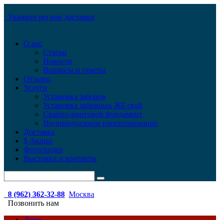
Укажите регион доставки
О нас
Статьи
Новости
Вопросы и ответы
Отзывы
Услуги
Установка заборов
Установка забивных ЖБ свай
Свайно-винтовой фундамент
Индивидуальное проектирование
Доставка
$ Акции
Фото/видео
Выставки и контакты
8 (962) 362-32-88
Москва
Позвонить нам
Дома