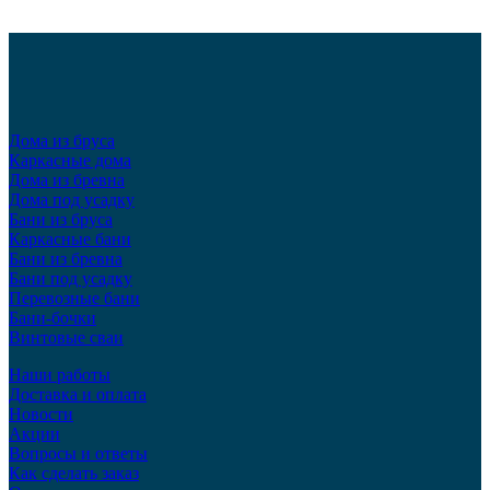
Дома из бруса
Каркасные дома
Дома из бревна
Дома под усадку
Бани из бруса
Каркасные бани
Бани из бревна
Бани под усадку
Перевозные бани
Бани-бочки
Винтовые сваи
Наши работы
Доставка и оплата
Новости
Акции
Вопросы и ответы
Как сделать заказ