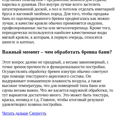
парилка и душевая. Пол внутри лучше всего застелить
шпунтированной доской, а пол и потолок отделать имитацией
бруса и вагонкой хвойных пород. Для того, чтобы продажа
бань из оцилиндрованного бревна продвигалась как можно
лучше, в качестве кровли обычно применяется ондулин,
профилированные листы или металлочерепица. Кроме того,
периодически используются наиболее качественные виды
мягкой кровли, к которым, в первую очередь, относятся
шинглс и катепал.
Важный момент – чем обработать бревна бани?
Этот вопрос далеко не праздный, а весьма закономерный, с
точки зрения прочности и функциональности постройки.
Осуществлять обработку бревен изнутри обычно советуют
при помощи текстурного акрилового состава. Он
выдерживает повышенную влажность воздуха, а также
высокие температуры, что для помещений типа бани или
сауны весьма важно. Что же касается наружной обработки, то
тут вариантов достаточно много. Это может быть текстура,
краска, неомид и т.д. Главное, чтобы итоговый результат
удовлетворил хозяина постройки.
Читать дальше
Свернуть