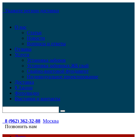
Укажите регион доставки
О нас
Статьи
Новости
Вопросы и ответы
Отзывы
Услуги
Установка заборов
Установка забивных ЖБ свай
Свайно-винтовой фундамент
Индивидуальное проектирование
Доставка
$ Акции
Фото/видео
Выставки и контакты
8 (962) 362-32-88
Москва
Позвонить нам
Дома