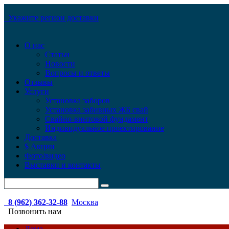
Укажите регион доставки
О нас
Статьи
Новости
Вопросы и ответы
Отзывы
Услуги
Установка заборов
Установка забивных ЖБ свай
Свайно-винтовой фундамент
Индивидуальное проектирование
Доставка
$ Акции
Фото/видео
Выставки и контакты
8 (962) 362-32-88
Москва
Позвонить нам
Дома