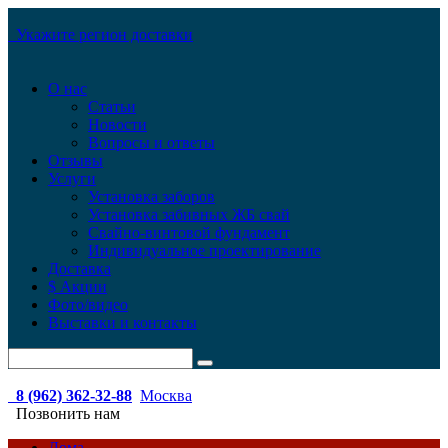
Укажите регион доставки
О нас
Статьи
Новости
Вопросы и ответы
Отзывы
Услуги
Установка заборов
Установка забивных ЖБ свай
Свайно-винтовой фундамент
Индивидуальное проектирование
Доставка
$ Акции
Фото/видео
Выставки и контакты
8 (962) 362-32-88
Москва
Позвонить нам
Дома