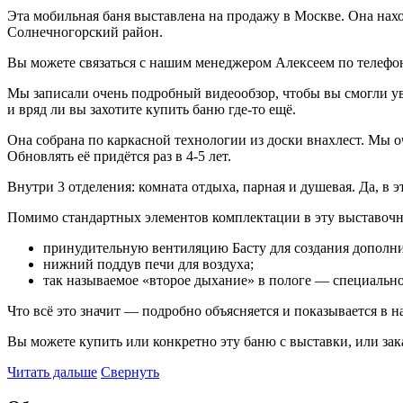
Эта мобильная баня выставлена на продажу в Москве. Она наход
Солнечногорский район.
Вы можете связаться с нашим менеджером Алексеем по телефону
Мы записали очень подробный видеообзор, чтобы вы смогли ув
и вряд ли вы захотите купить баню где-то ещё.
Она собрана по каркасной технологии из доски внахлест. Мы 
Обновлять её придётся раз в 4-5 лет.
Внутри 3 отделения: комната отдыха, парная и душевая. Да, в 
Помимо стандартных элементов комплектации в эту выставоч
принудительную вентиляцию Басту для создания дополни
нижний поддув печи для воздуха;
так называемое «второе дыхание» в пологе — специально
Что всё это значит — подробно объясняется и показывается в н
Вы можете купить или конкретно эту баню с выставки, или за
Читать дальше
Свернуть