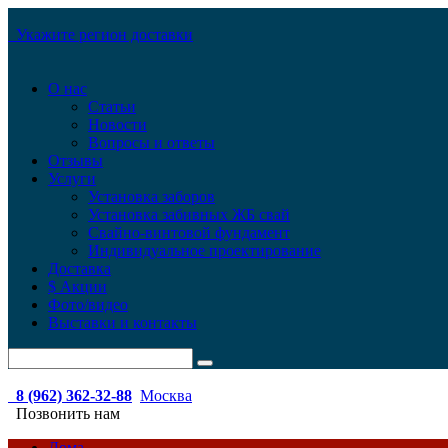
Укажите регион доставки
О нас
Статьи
Новости
Вопросы и ответы
Отзывы
Услуги
Установка заборов
Установка забивных ЖБ свай
Свайно-винтовой фундамент
Индивидуальное проектирование
Доставка
$ Акции
Фото/видео
Выставки и контакты
8 (962) 362-32-88
Москва
Позвонить нам
Дома