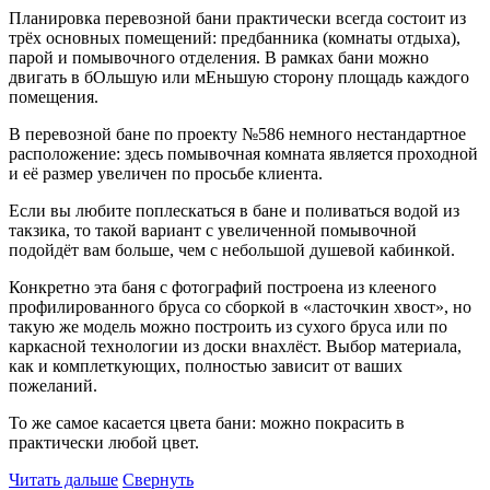
Планировка перевозной бани практически всегда состоит из
трёх основных помещений: предбанника (комнаты отдыха),
парой и помывочного отделения. В рамках бани можно
двигать в бОльшую или мЕньшую сторону площадь каждого
помещения.
В перевозной бане по проекту №586 немного нестандартное
расположение: здесь помывочная комната является проходной
и её размер увеличен по просьбе клиента.
Если вы любите поплескаться в бане и поливаться водой из
такзика, то такой вариант с увеличенной помывочной
подойдёт вам больше, чем с небольшой душевой кабинкой.
Конкретно эта баня с фотографий построена из клееного
профилированного бруса со сборкой в «ласточкин хвост», но
такую же модель можно построить из сухого бруса или по
каркасной технологии из доски внахлёст. Выбор материала,
как и комплеткующих, полностью зависит от ваших
пожеланий.
То же самое касается цвета бани: можно покрасить в
практически любой цвет.
Читать дальше
Свернуть