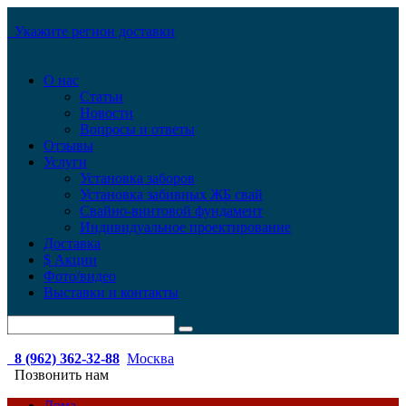
Укажите регион доставки
О нас
Статьи
Новости
Вопросы и ответы
Отзывы
Услуги
Установка заборов
Установка забивных ЖБ свай
Свайно-винтовой фундамент
Индивидуальное проектирование
Доставка
$ Акции
Фото/видео
Выставки и контакты
8 (962) 362-32-88
Москва
Позвонить нам
Дома