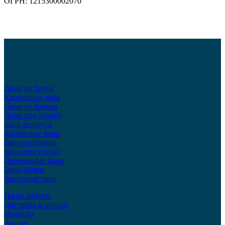
ОГРН: 1215300002070
Дома из бруса
Каркасные дома
Дома из бревна
Дома под усадку
Бани из бруса
Каркасные бани
Бани из бревна
Бани под усадку
Перевозные бани
Бани-бочки
Винтовые сваи
Наши работы
Доставка и оплата
Новости
Акции