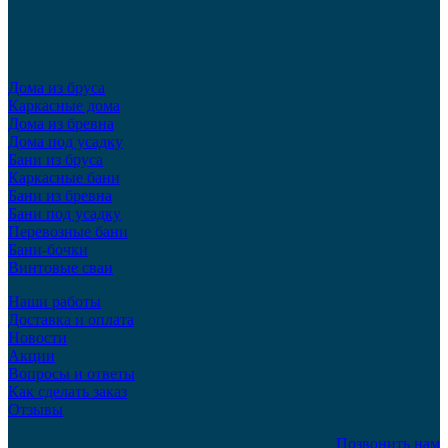
Дома из бруса
Каркасные дома
Дома из бревна
Дома под усадку
Бани из бруса
Каркасные бани
Бани из бревна
Бани под усадку
Перевозные бани
Бани-бочки
Винтовые сваи
Наши работы
Доставка и оплата
Новости
Акции
Вопросы и ответы
Как сделать заказ
Отзывы
Позвонить нам