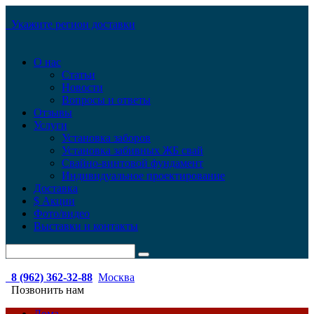
Укажите регион доставки
О нас
Статьи
Новости
Вопросы и ответы
Отзывы
Услуги
Установка заборов
Установка забивных ЖБ свай
Свайно-винтовой фундамент
Индивидуальное проектирование
Доставка
$ Акции
Фото/видео
Выставки и контакты
8 (962) 362-32-88
Москва
Позвонить нам
Дома