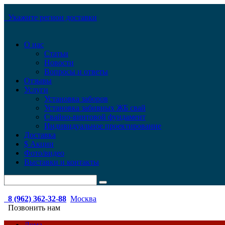
Укажите регион доставки
О нас
Статьи
Новости
Вопросы и ответы
Отзывы
Услуги
Установка заборов
Установка забивных ЖБ свай
Свайно-винтовой фундамент
Индивидуальное проектирование
Доставка
$ Акции
Фото/видео
Выставки и контакты
8 (962) 362-32-88
Москва
Позвонить нам
Дома