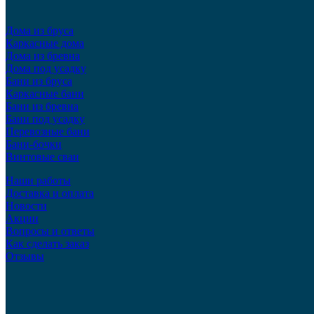
Дома из бруса
Каркасные дома
Дома из бревна
Дома под усадку
Бани из бруса
Каркасные бани
Бани из бревна
Бани под усадку
Перевозные бани
Бани-бочки
Винтовые сваи
Наши работы
Доставка и оплата
Новости
Акции
Вопросы и ответы
Как сделать заказ
Отзывы