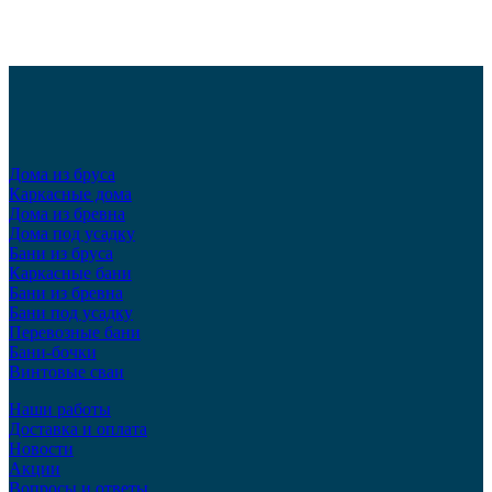
Дома из бруса
Каркасные дома
Дома из бревна
Дома под усадку
Бани из бруса
Каркасные бани
Бани из бревна
Бани под усадку
Перевозные бани
Бани-бочки
Винтовые сваи
Наши работы
Доставка и оплата
Новости
Акции
Вопросы и ответы