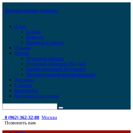
Укажите регион доставки
О нас
Статьи
Новости
Вопросы и ответы
Отзывы
Услуги
Установка заборов
Установка забивных ЖБ свай
Свайно-винтовой фундамент
Индивидуальное проектирование
Доставка
$ Акции
Фото/видео
Выставки и контакты
8 (962) 362-32-88
Москва
Позвонить нам
Дома