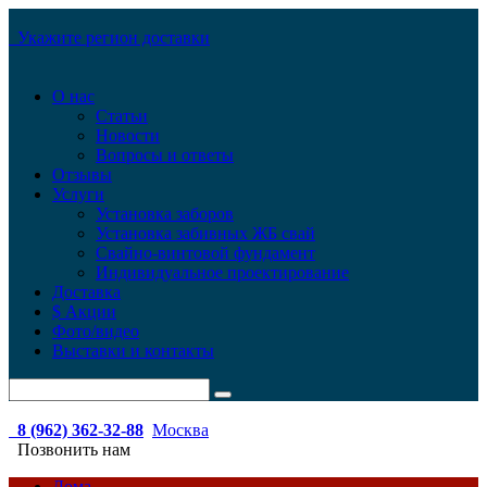
Укажите регион доставки
О нас
Статьи
Новости
Вопросы и ответы
Отзывы
Услуги
Установка заборов
Установка забивных ЖБ свай
Свайно-винтовой фундамент
Индивидуальное проектирование
Доставка
$ Акции
Фото/видео
Выставки и контакты
8 (962) 362-32-88
Москва
Позвонить нам
Дома