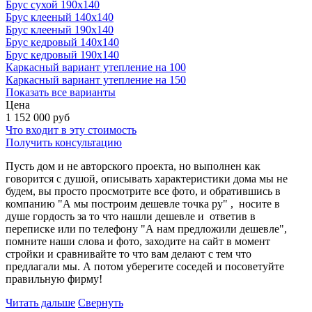
Брус сухой 190x140
Брус клееный 140x140
Брус клееный 190x140
Брус кедровый 140x140
Брус кедровый 190x140
Каркасный вариант утепление на 100
Каркасный вариант утепление на 150
Показать все варианты
Цена
1 152 000
руб
Что входит в эту стоимость
Получить консультацию
Пусть дом и не авторского проекта, но выполнен как
говорится с душой, описывать характеристики дома мы не
будем, вы просто просмотрите все фото, и обратившись в
компанию "А мы построим дешевле точка ру" , носите в
душе гордость за то что нашли дешевле и ответив в
переписке или по телефону "А нам предложили дешевле",
помните наши слова и фото, заходите на сайт в момент
стройки и сравнивайте то что вам делают с тем что
предлагали мы. А потом уберегите соседей и посоветуйте
правильную фирму!
Читать дальше
Свернуть