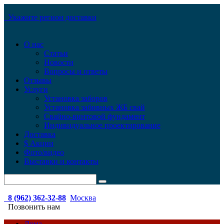
Укажите регион доставки
О нас
Статьи
Новости
Вопросы и ответы
Отзывы
Услуги
Установка заборов
Установка забивных ЖБ свай
Свайно-винтовой фундамент
Индивидуальное проектирование
Доставка
$ Акции
Фото/видео
Выставки и контакты
8 (962) 362-32-88
Москва
Позвонить нам
Дома