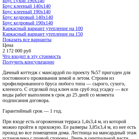
Брус сухой 190x140
Брус клееный 140x140
Брус клееный 190x140
Брус кедровый 140x140
Брус кедровый 190x140
Каркасный вариант утепление на 100
Каркасный вариант утепление на 150
Показать все варианты
Цена
2 172 000
руб
Что входит в эту стоимость
Получить консультацию
Дачный коттедж с мансардой по проекту №57 пригоден для
постоянного проживания зимой и летом. Строим из
профилированного бруса любого типа — сырого, сухого,
клееного. С отделкой под ключ или сруб под усадку — все
виды работ выполним в срок до 25 дней со момента
подписания договора.
Гарантийный срок — 1 год.
При входе есть огороженная терраса 1,4х3,4 м, из которой
можно пройти в прихожую. Ее размеры 3,85х3,4 м, из нее есть
проход во все помещения дома. Лестница на мансардный этаж
установлена с правой стороны. Дверь в центральной части