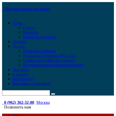
Укажите регион доставки
О нас
Статьи
Новости
Вопросы и ответы
Отзывы
Услуги
Установка заборов
Установка забивных ЖБ свай
Свайно-винтовой фундамент
Индивидуальное проектирование
Доставка
$ Акции
Фото/видео
Выставки и контакты
8 (962) 362-32-88
Москва
Позвонить нам
Дома