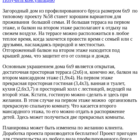
Получить консультацию
Загородный дом из профилированного бруса размером 6х9 по
типовому проекту №58 станет хорошим вариантом для
проживания большой семьи. И большая терраса на первом
этаже, и балкон на втором этаже располагают к отдыху на
свежем воздухе. На террасе можно расположиться в любое
теплое время, когда захочется провести время с семьей или с
друзьями, наслаждаясь природой и местностью.
Отгороженный балкон на втором этаже находится под
крышей дома, что защитит его от солнца и дождя.
Основным украшением дома 6х9 является открытая,
достаточная просторная терраса (2х6) и, конечно же, балкон на
втором мансардном этаже (1,9х4). На первом этаже
прекрасная просторная гостиная (3,4х3), ванная и туалет,
кухня (2,6х3,7) и просторный холл с лестницей, ведущей на
второй этаж. Кстати, гостиную можно сделать и здесь при
желании. В этом случае на первом этаже можно организовать
прекрасную спальную комнату. Что касается второго
мансардного этажа, то его можно отдать в распоряжение
детей. Здесь может получиться две прекрасных комнаты.
Планировка может быть изменена по желанию клиента.
Доработка проекта производится бесплатно! Проект пригоден
для строительства из любого вида профилированного бруса