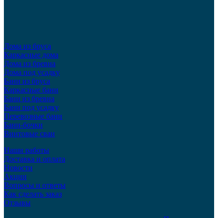
Дома из бруса
Каркасные дома
Дома из бревна
Дома под усадку
Бани из бруса
Каркасные бани
Бани из бревна
Бани под усадку
Перевозные бани
Бани-бочки
Винтовые сваи
Наши работы
Доставка и оплата
Новости
Акции
Вопросы и ответы
Как сделать заказ
Отзывы