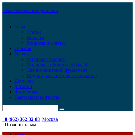
Укажите регион доставки
О нас
Статьи
Новости
Вопросы и ответы
Отзывы
Услуги
Установка заборов
Установка забивных ЖБ свай
Свайно-винтовой фундамент
Индивидуальное проектирование
Доставка
$ Акции
Фото/видео
Выставки и контакты
8 (962) 362-32-88
Москва
Позвонить нам
Дома