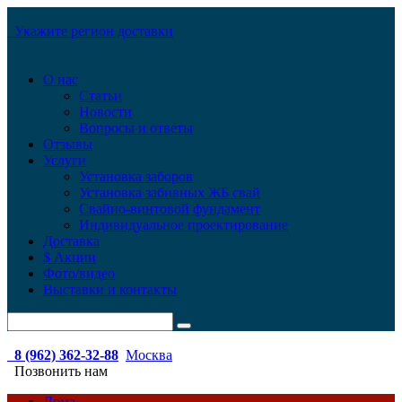
Укажите регион доставки
О нас
Статьи
Новости
Вопросы и ответы
Отзывы
Услуги
Установка заборов
Установка забивных ЖБ свай
Свайно-винтовой фундамент
Индивидуальное проектирование
Доставка
$ Акции
Фото/видео
Выставки и контакты
8 (962) 362-32-88
Москва
Позвонить нам
Дома