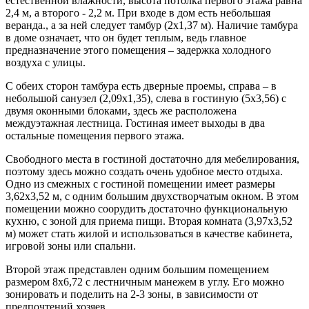
естественной влажности, высота потолка первого этажа равна
2,4 м, а второго - 2,2 м. При входе в дом есть небольшая
веранда., а за ней следует тамбур (2х1,37 м). Наличие тамбура
в доме означает, что он будет теплым, ведь главное
предназначение этого помещения – задержка холодного
воздуха с улицы.
С обеих сторон тамбура есть дверные проемы, справа – в
небольшой санузел (2,09х1,35), слева в гостиную (5х3,56) с
двумя оконными блоками, здесь же расположена
междуэтажная лестница. Гостиная имеет выходы в два
остальные помещения первого этажа.
Свободного места в гостиной достаточно для мебелирования,
поэтому здесь можно создать очень удобное место отдыха.
Одно из смежных с гостиной помещении имеет размеры
3,62х3,52 м, с одним большим двухстворчатым окном. В этом
помещении можно соорудить достаточно функциональную
кухню, с зоной для приема пищи. Вторая комната (3,97х3,52
м) может стать жилой и использоваться в качестве кабинета,
игровой зоны или спальни.
Второй этаж представлен одним большим помещением
размером 8х6,72 с лестничным манежем в углу. Его можно
зонировать и поделить на 2-3 зоны, в зависимости от
предпочтений хозяев.