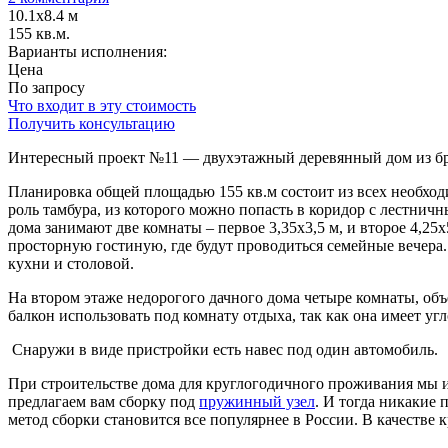
10.1х8.4 м
155 кв.м.
Варианты исполнения:
Цена
По запросу
Что входит в эту стоимость
Получить консультацию
Интересный проект №11 — двухэтажный деревянный дом из бре
Планировка общей площадью 155 кв.м состоит из всех необхо
роль тамбура, из которого можно попасть в коридор с лестнич
дома занимают две комнаты – первое 3,35х3,5 м, и второе 4,2
просторную гостиную, где будут проводиться семейные вечера.
кухни и столовой.
На втором этаже недорогого дачного дома четыре комнаты, объ
балкон использовать под комнату отдыха, так как она имеет уг
Снаружи в виде пристройки есть навес под один автомобиль.
При строительстве дома для круглогодичного проживания мы и
предлагаем вам сборку под
пружинный узел
. И тогда никакие 
метод сборки становится все популярнее в России. В качеств