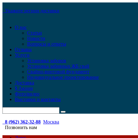
Укажите регион доставки
О нас
Статьи
Новости
Вопросы и ответы
Отзывы
Услуги
Установка заборов
Установка забивных ЖБ свай
Свайно-винтовой фундамент
Индивидуальное проектирование
Доставка
$ Акции
Фото/видео
Выставки и контакты
8 (962) 362-32-88
Москва
Позвонить нам
Дома