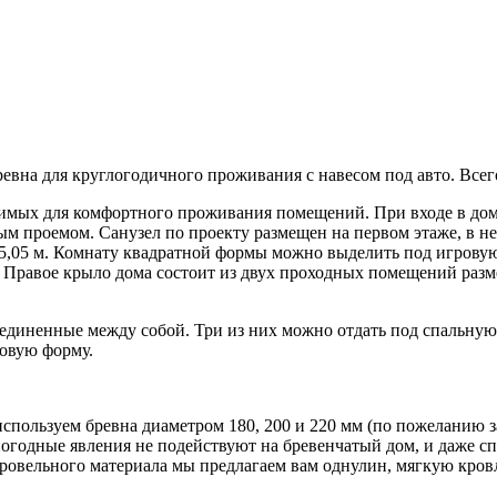
вна для круглогодичного проживания с навесом под авто. Всег
димых для комфортного проживания помещений. При входе в дом
ным проемом. Санузел по проекту размещен на первом этаже, в н
5х5,05 м. Комнату квадратной формы можно выделить под игрову
 Правое крыло дома состоит из двух проходных помещений размер
единенные между собой. Три из них можно отдать под спальную 
ловую форму.
спользуем бревна диаметром 180, 200 и 220 мм (по пожеланию з
погодные явления не подействуют на бревенчатый дом, и даже сп
е кровельного материала мы предлагаем вам однулин, мягкую кр