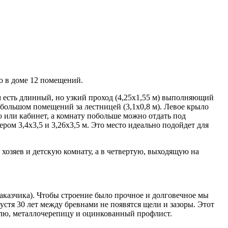
о в доме 12 помещений.
 есть длинный, но узкий проход (4,25х1,55 м) выполняющий
ебольшом помещений за лестницей (3,1х0,8 м). Левое крыло
ю или кабинет, а комнату побольше можно отдать под
ом 3,4х3,5 и 3,26х3,5 м. Это место идеально подойдет для
хозяев и детскую комнату, а в четвертую, выходящую на
аказчика). Чтобы строение было прочное и долговечное мы
устя 30 лет между бревнами не появятся щели и зазоры. Этот
овлю, металлочерепицу и оцинкованный профлист.