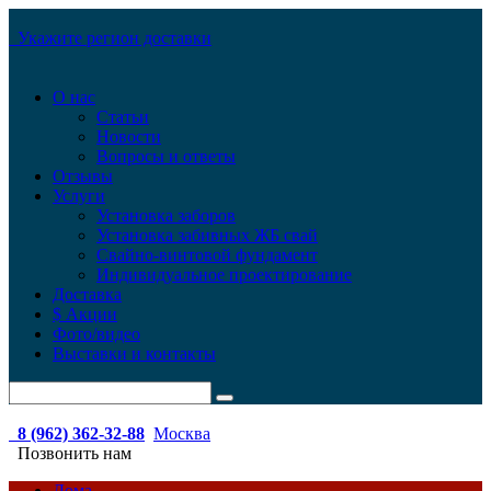
Укажите регион доставки
О нас
Статьи
Новости
Вопросы и ответы
Отзывы
Услуги
Установка заборов
Установка забивных ЖБ свай
Свайно-винтовой фундамент
Индивидуальное проектирование
Доставка
$ Акции
Фото/видео
Выставки и контакты
8 (962) 362-32-88
Москва
Позвонить нам
Дома