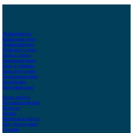
Дома из бруса
Каркасные дома
Дома из бревна
Дома под усадку
Бани из бруса
Каркасные бани
Бани из бревна
Бани под усадку
Перевозные бани
Бани-бочки
Винтовые сваи
Наши работы
Доставка и оплата
Новости
Акции
Вопросы и ответы
Как сделать заказ
Отзывы