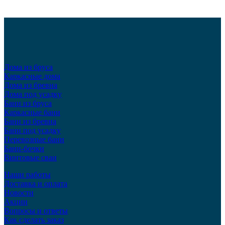
Дома из бруса
Каркасные дома
Дома из бревна
Дома под усадку
Бани из бруса
Каркасные бани
Бани из бревна
Бани под усадку
Перевозные бани
Бани-бочки
Винтовые сваи
Наши работы
Доставка и оплата
Новости
Акции
Вопросы и ответы
Как сделать заказ