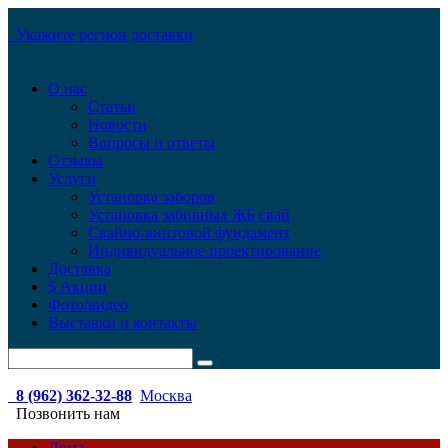
Укажите регион доставки
О нас
Статьи
Новости
Вопросы и ответы
Отзывы
Услуги
Установка заборов
Установка забивных ЖБ свай
Свайно-винтовой фундамент
Индивидуальное проектирование
Доставка
$ Акции
Фото/видео
Выставки и контакты
8 (962) 362-32-88
Москва
Позвонить нам
Дома