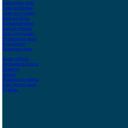
Каркасные дома
Дома из бревна
Дома под усадку
Бани из бруса
Каркасные бани
Бани из бревна
Бани под усадку
Перевозные бани
Бани-бочки
Винтовые сваи
Наши работы
Доставка и оплата
Новости
Акции
Вопросы и ответы
Как сделать заказ
Отзывы