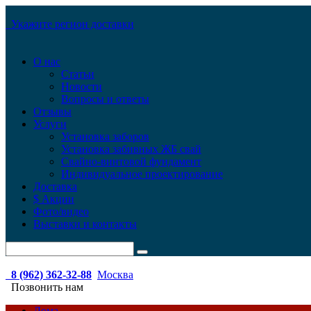
Укажите регион доставки
О нас
Статьи
Новости
Вопросы и ответы
Отзывы
Услуги
Установка заборов
Установка забивных ЖБ свай
Свайно-винтовой фундамент
Индивидуальное проектирование
Доставка
$ Акции
Фото/видео
Выставки и контакты
8 (962) 362-32-88
Москва
Позвонить нам
Дома