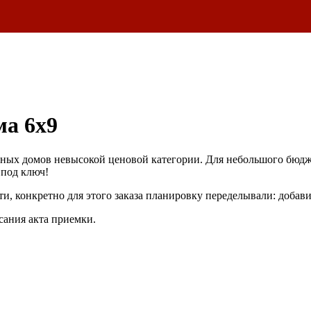
ма 6х9
ых домов невысокой ценовой категории. Для небольшого бюджет
 под ключ!
и, конкретно для этого заказа планировку переделывали: добав
сания акта приемки.