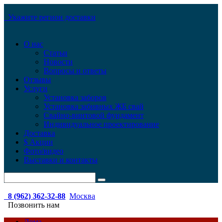
Укажите регион доставки
О нас
Статьи
Новости
Вопросы и ответы
Отзывы
Услуги
Установка заборов
Установка забивных ЖБ свай
Свайно-винтовой фундамент
Индивидуальное проектирование
Доставка
$ Акции
Фото/видео
Выставки и контакты
8 (962) 362-32-88
Москва
Позвонить нам
Дома