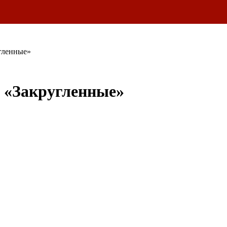
гленные»
и «Закругленные»