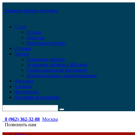
Укажите регион доставки
О нас
Статьи
Новости
Вопросы и ответы
Отзывы
Услуги
Установка заборов
Установка забивных ЖБ свай
Свайно-винтовой фундамент
Индивидуальное проектирование
Доставка
$ Акции
Фото/видео
Выставки и контакты
8 (962) 362-32-88
Москва
Позвонить нам
Дома