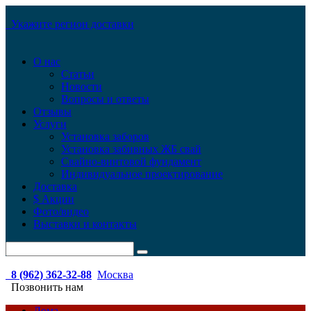
Укажите регион доставки
О нас
Статьи
Новости
Вопросы и ответы
Отзывы
Услуги
Установка заборов
Установка забивных ЖБ свай
Свайно-винтовой фундамент
Индивидуальное проектирование
Доставка
$ Акции
Фото/видео
Выставки и контакты
8 (962) 362-32-88
Москва
Позвонить нам
Дома