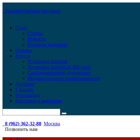
Укажите регион доставки
О нас
Статьи
Новости
Вопросы и ответы
Отзывы
Услуги
Установка заборов
Установка забивных ЖБ свай
Свайно-винтовой фундамент
Индивидуальное проектирование
Доставка
$ Акции
Фото/видео
Выставки и контакты
8 (962) 362-32-88
Москва
Позвонить нам
Дома