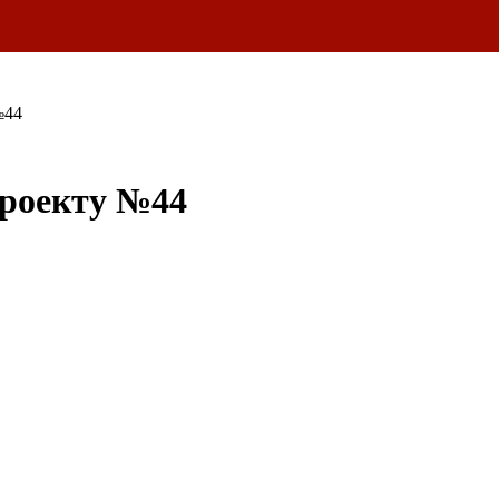
№44
проекту №44