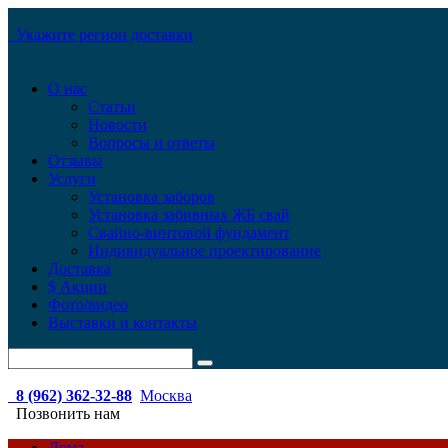
Укажите регион доставки
О нас
Статьи
Новости
Вопросы и ответы
Отзывы
Услуги
Установка заборов
Установка забивных ЖБ свай
Свайно-винтовой фундамент
Индивидуальное проектирование
Доставка
$ Акции
Фото/видео
Выставки и контакты
8 (962) 362-32-88
Москва
Позвонить нам
Дома