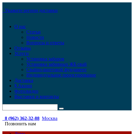
Укажите регион доставки
О нас
Статьи
Новости
Вопросы и ответы
Отзывы
Услуги
Установка заборов
Установка забивных ЖБ свай
Свайно-винтовой фундамент
Индивидуальное проектирование
Доставка
$ Акции
Фото/видео
Выставки и контакты
8 (962) 362-32-88
Москва
Позвонить нам
Дома