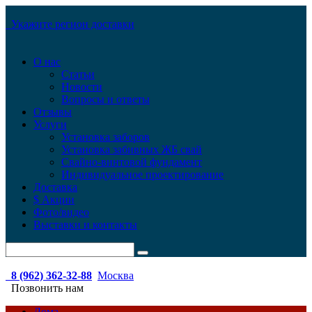
Укажите регион доставки
О нас
Статьи
Новости
Вопросы и ответы
Отзывы
Услуги
Установка заборов
Установка забивных ЖБ свай
Свайно-винтовой фундамент
Индивидуальное проектирование
Доставка
$ Акции
Фото/видео
Выставки и контакты
8 (962) 362-32-88
Москва
Позвонить нам
Дома