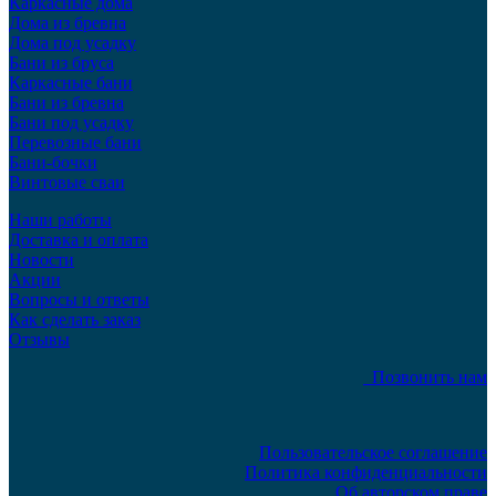
Каркасные дома
Дома из бревна
Дома под усадку
Бани из бруса
Каркасные бани
Бани из бревна
Бани под усадку
Перевозные бани
Бани-бочки
Винтовые сваи
Наши работы
Доставка и оплата
Новости
Акции
Вопросы и ответы
Как сделать заказ
Отзывы
Позвонить нам
Пользовательское соглашение
Политика конфиденциальности
Об авторском праве