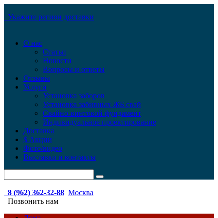
Укажите регион доставки
О нас
Статьи
Новости
Вопросы и ответы
Отзывы
Услуги
Установка заборов
Установка забивных ЖБ свай
Свайно-винтовой фундамент
Индивидуальное проектирование
Доставка
$ Акции
Фото/видео
Выставки и контакты
8 (962) 362-32-88
Москва
Позвонить нам
Дома