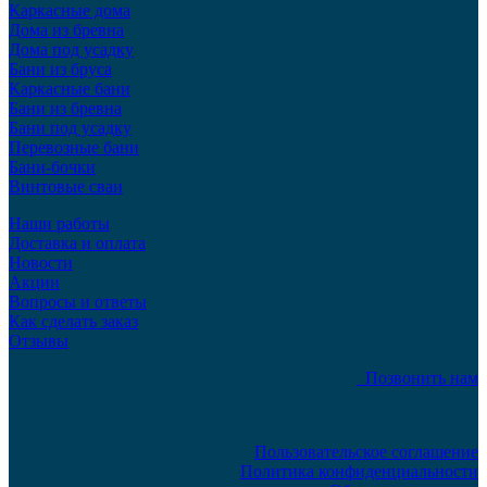
Каркасные дома
Дома из бревна
Дома под усадку
Бани из бруса
Каркасные бани
Бани из бревна
Бани под усадку
Перевозные бани
Бани-бочки
Винтовые сваи
Наши работы
Доставка и оплата
Новости
Акции
Вопросы и ответы
Как сделать заказ
Отзывы
Позвонить нам
Пользовательское соглашение
Политика конфиденциальности