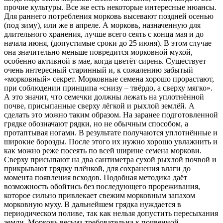
прочие культуры. Все же есть некоторые интересные нюансы.
Для раннего потребления морковь высевают поздней осенью
(под зиму), или же в апреле. А морковь, назначенную для
длительного хранения, лучше всего сеять с конца мая и до
начала июня, (допустимые сроки до 25 июня). В этом случае
она значительно меньше повредится морковной мухой,
особенно активной в мае, когда цветёт сирень. Существует
очень интересный старинный и, к сожалению забытый
«морковный» секрет. Морковные семена хорошо прорастают,
при соблюдении принципа «снизу – твёрдо, а сверху мягко».
А это значит, что семечки должны лежать на уплотнённой
почве, присыпанные сверху лёгкой и рыхлой землёй. А
сделать это можно таким образом. На заранее подготовленной
грядке обозначают рядки, но не обычным способом, а
протаптывая ногами. В результате получаются уплотнённые и
широкие борозды. После этого их нужно хорошо увлажнить и
как можно реже посеять по всей ширине семена моркови.
Сверху присыпают на два сантиметра сухой рыхлой почвой и
прикрывают грядку плёнкой, для сохранения влаги до
момента появления всходов. Подобная методика даёт
возможность обойтись без последующего прореживания,
которое сильно привлекает свежим морковным запахом
морковную муху. В дальнейшем грядка нуждается в
периодическом поливе, так как нельзя допустить пересыхания
земли. Морковь весьма требовательна к почвенной