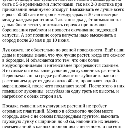
быть с 5-6 крепенькими листочками, так как 2-3 листика при
приживании неминуемо отомрут. Высаживать её лучше всего
в ряд с 50-60 сантиметров в междурядьях и 30 сантиметров
между каждым растением. Такая посадка даёт возможность в
дальнейшем легко уничтожить сорняки при помощи
боронования граблями и провести окучивание подросшей
капусты. А вот поздние сорта капусты надо высаживать в
огород после 20 мая и до 10 июня.
Лук сажать не обязательно по ровной поверхности. Ещё наши
деды и прадеды знали, что лук лучше растёт, когда его сажают
в бороздки. И объясняется это тем, что они более
воздухопроницаемы и интенсивнее прогреваются солнцем.
Это самые оптимальные условия для луковичных растений.
Первоначально на грядке разбивают неглубокие канавки с
расстоянием друг от друга около 40 см, проливают водой с
марганцовкой, после чего посыпают золой. После этого в них
помещают луковицы, заглубляя на одну треть их высоты, и
нагребают с обеих сторон вал.
Посадка тыквенных культурных растений не требует
огромных плантаций. Можно в абсолютно любом месте
огорода, даже с не совсем плодородным грунтом, выкопать
глубокую лунку с шириной до 60 см, наполнить их землёй,
перемешанной в равных пропорциях с перегноем, и посеять