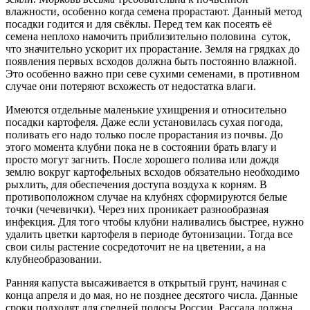
влажности, особенно когда семена прорастают. Данный метод
посадки годится и для свёклы. Перед тем как посеять её
семена неплохо намочить приблизительно половина суток,
что значительно ускорит их прорастание. Земля на грядках до
появления первых всходов должна быть постоянно влажной.
Это особенно важно при севе сухими семенами, в противном
случае они потеряют всхожесть от недостатка влаги.
Имеются отдельные маленькие ухищрения и относительно
посадки картофеля. Даже если установилась сухая погода,
поливать его надо только после прорастания из почвы. До
этого момента клубни пока не в состоянии брать влагу и
просто могут загнить. После хорошего полива или дождя
землю вокруг картофельных всходов обязательно необходимо
рыхлить, для обеспечения доступа воздуха к корням. В
противоположном случае на клубнях сформируются белые
точки (чечевички). Через них проникает разнообразная
инфекция. Для того чтобы клубни наливались быстрее, нужно
удалить цветки картофеля в периоде бутонизации. Тогда все
свои силы растение сосредоточит не на цветении, а на
клубнеобразовании.
Ранняя капуста высаживается в открытый грунт, начиная с
конца апреля и до мая, но не позднее десятого числа. Данные
сроки подходят для средней полосы России. Рассада должна