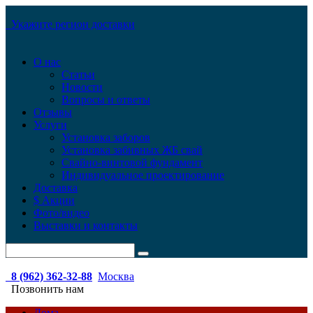
Укажите регион доставки
О нас
Статьи
Новости
Вопросы и ответы
Отзывы
Услуги
Установка заборов
Установка забивных ЖБ свай
Свайно-винтовой фундамент
Индивидуальное проектирование
Доставка
$ Акции
Фото/видео
Выставки и контакты
8 (962) 362-32-88
Москва
Позвонить нам
Дома