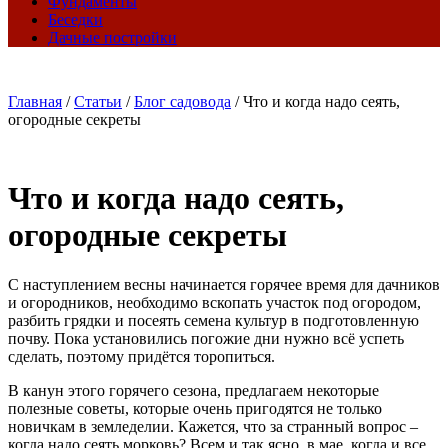
Фундаменты
Беседки
Дачные постройки
Главная
/
Статьи
/
Блог садовода
/
Что и когда надо сеять,
огородные секреты
Что и когда надо сеять,
огородные секреты
С наступлением весны начинается горячее время для дачников
и огородников, необходимо вскопать участок под огородом,
разбить грядки и посеять семена культур в подготовленную
почву. Пока установились погожие дни нужно всё успеть
сделать, поэтому придётся торопиться.
В канун этого горячего сезона, предлагаем некоторые
полезные советы, которые очень пригодятся не только
новичкам в земледелии. Кажется, что за странный вопрос –
когда надо сеять морковь? Всем и так ясно, в мае, когда и все