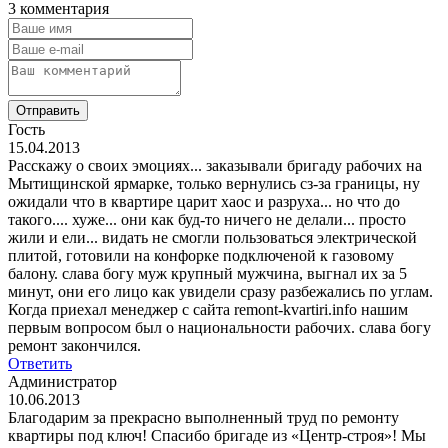
3 комментария
Отправить
Гость
15.04.2013
Расскажу о своих эмоциях... заказывали бригаду рабочих на
Мытищинской ярмарке, только вернулись сз-за границы, ну
ожидали что в квартире царит хаос и разруха... но что до
такого.... хуже... они как буд-то ничего не делали... просто
жили и ели... видать не смогли пользоваться электрической
плитой, готовили на конфорке подключеной к газовому
балону. слава богу муж крупный мужчина, выгнал их за 5
минут, они его лицо как увидели сразу разбежались по углам.
Когда приехал менеджер с сайта remont-kvartiri.info нашим
первым вопросом был о национальности рабочих. слава богу
ремонт закончился.
Ответить
Администратор
10.06.2013
Благодарим за прекрасно выполненный труд по ремонту
квартиры под ключ! Спасибо бригаде из «Центр-строя»! Мы