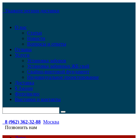
Укажите регион доставки
О нас
Статьи
Новости
Вопросы и ответы
Отзывы
Услуги
Установка заборов
Установка забивных ЖБ свай
Свайно-винтовой фундамент
Индивидуальное проектирование
Доставка
$ Акции
Фото/видео
Выставки и контакты
8 (962) 362-32-88
Москва
Позвонить нам
Дома