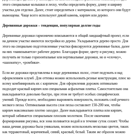
этого специальные колышки и леску, чтобы определить форму, длину и ширину
участка для отделки. Далее, стоит определиться с материалом, из которого они будут
вымощены. Чаще всего используют дикий камень, кирпич или дерево.
Деревянные дорожки – тенденция, популярная долгие годы
Деревянные дорожки гармонично вписываются в общий ландшафтный проект, если
на дачном участке имеются постройки из дерева. Укладывается дерево просто. Для
этого на специально подготовленные участки фиксируются деревянные балки, далее
на них «нанизывается» рабочее дерево. Благодаря форме, цвету и рисунку, можно
получить не только горизонтальные или вертикальные дорожки, но и «елочку»,
«шахматку», «ромбики».
Если же дорожки представлены в виде деревянных полос, стоит подумать и над
оформлением клумб. Для оттенка можно использовать резные конструкции, плюс ко
всему комбинировать их с кирпичом. Для оформления дорожек оптимально
подходит красный кирпич или специальная асфальтная плитка. Самостоятельно она
выкладывается довольно быстро, при этом не требует особых специфических
умений. Прежде всего, необходимо выровнять поверхность, положить слой речного
мелкого песка. Оптимальная высота слоя песка составляет 150-200 мм, чтобы
кирпич максимально плотно заходил. Далее выкладывается плитка или кирпич,
который забивается специальным плоским молотком. После окончания
формирования рисунка, вся зона поливается водой и в течение суток сохнет. Чтобы
ваша дачная дорожка была уникальна, можно использовать несколько цветов, таких
как терракотовый, коричневый, синий, красный, белый. Таким же образом можно