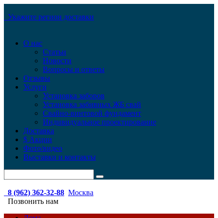
Укажите регион доставки
О нас
Статьи
Новости
Вопросы и ответы
Отзывы
Услуги
Установка заборов
Установка забивных ЖБ свай
Свайно-винтовой фундамент
Индивидуальное проектирование
Доставка
$ Акции
Фото/видео
Выставки и контакты
8 (962) 362-32-88
Москва
Позвонить нам
Дома