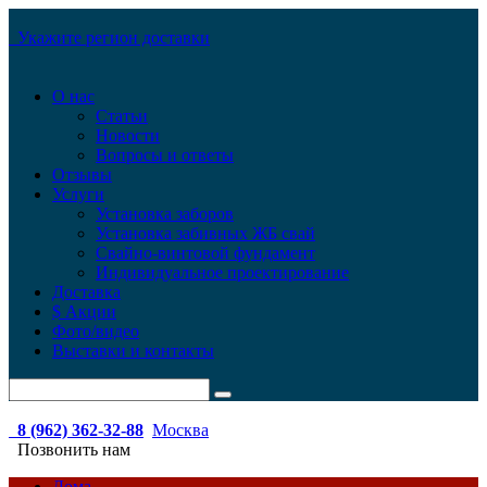
Укажите регион доставки
О нас
Статьи
Новости
Вопросы и ответы
Отзывы
Услуги
Установка заборов
Установка забивных ЖБ свай
Свайно-винтовой фундамент
Индивидуальное проектирование
Доставка
$ Акции
Фото/видео
Выставки и контакты
8 (962) 362-32-88
Москва
Позвонить нам
Дома