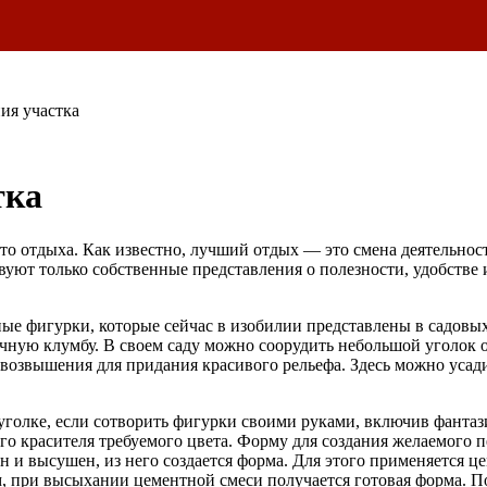
ия участка
тка
о отдыха. Как известно, лучший отдых — это смена деятельност
уют только собственные представления о полезности, удобстве и
ые фигурки, которые сейчас в изобилии представлены в садовых
чную клумбу. В своем саду можно соорудить небольшой уголок 
озвышения для придания красивого рельефа. Здесь можно усадит
уголке, если сотворить фигурки своими руками, включив фантаз
го красителя требуемого цвета. Форму для создания желаемого 
 и высушен, из него создается форма. Для этого применяется це
м, при высыхании цементной смеси получается готовая форма. П