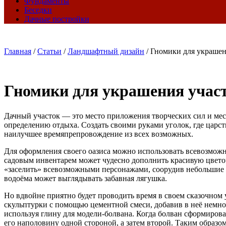
Фундаменты
Беседки
Дачные постройки
Главная
/
Статьи
/
Ландшафтный дизайн
/
Гномики для украшен
Гномики для украшения учас
Дачный участок — это место приложения творческих сил и мест
определению отдыха. Создать своими руками уголок, где царств
наилучшее времяпрепровождение из всех возможных.
Для оформления своего оазиса можно использовать всевозможн
садовым инвентарем может чудесно дополнить красивую цвето
«заселить» всевозможными персонажами, соорудив небольшие в
водоёма может выглядывать забавная лягушка.
Но вдвойне приятно будет проводить время в своем сказочном 
скульптурки с помощью цементной смеси, добавив в неё немно
используя глину для модели-болвана. Когда болван сформирован
его наполовину одной стороной, а затем второй. Таким образо