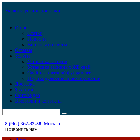
Укажите регион доставки
О нас
Статьи
Новости
Вопросы и ответы
Отзывы
Услуги
Установка заборов
Установка забивных ЖБ свай
Свайно-винтовой фундамент
Индивидуальное проектирование
Доставка
$ Акции
Фото/видео
Выставки и контакты
8 (962) 362-32-88
Москва
Позвонить нам
Дома