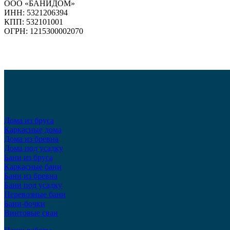
ООО «БАНИДОМ»
ИНН: 5321206394
КПП: 532101001
ОГРН: 1215300002070
Дома из бруса
Каркасные дома
Дома из бревна
Дома под усадку
Бани из бруса
Каркасные бани
Бани из бревна
Бани под усадку
Перевозные бани
Бани-бочки
Винтовые сваи