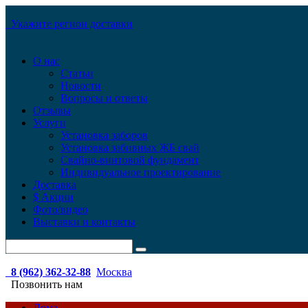
Укажите регион доставки
О нас
Статьи
Новости
Вопросы и ответы
Отзывы
Услуги
Установка заборов
Установка забивных ЖБ свай
Свайно-винтовой фундамент
Индивидуальное проектирование
Доставка
$ Акции
Фото/видео
Выставки и контакты
8 (962) 362-32-88
Москва
Позвонить нам
Дома