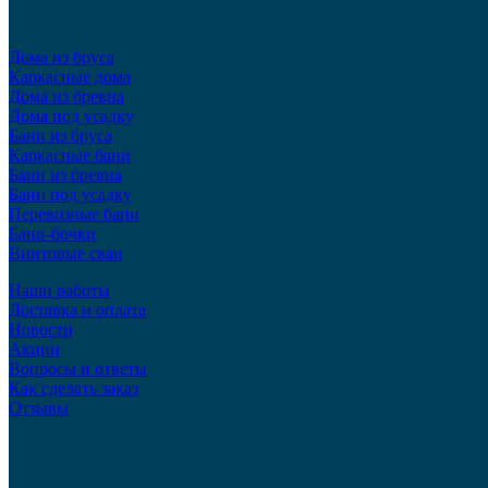
Дома из бруса
Каркасные дома
Дома из бревна
Дома под усадку
Бани из бруса
Каркасные бани
Бани из бревна
Бани под усадку
Перевозные бани
Бани-бочки
Винтовые сваи
Наши работы
Доставка и оплата
Новости
Акции
Вопросы и ответы
Как сделать заказ
Отзывы