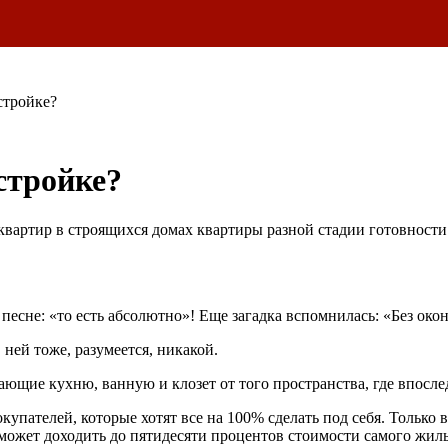
стройке?
стройке?
 квартир в строящихся домах квартиры разной стадии готовнос
песне: «то есть абсолютно»! Еще загадка вспомнилась: «Без око
ней тоже, разумеется, никакой.
вающие кухню, ванную и клозет от того пространства, где впосл
упателей, которые хотят все на 100% сделать под себя. Только 
ожет доходить до пятидесяти процентов стоимости самого жилья,