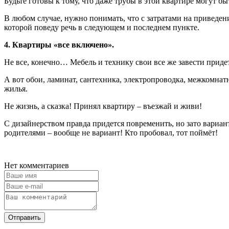
Будьте готовы к тому, что даже трубы в этой квартире могут б
В любом случае, нужно понимать, что с затратами на приведен
которой поведу речь в следующем и последнем пункте.
4. Квартиры «все включено».
Не все, конечно… Мебель и технику свои все же завести придет
А вот обои, ламинат, сантехника, электропроводка, межкомна
жилья.
Не жизнь, а сказка! Принял квартиру – въезжай и живи!
С дизайнерством правда придется повременить, но зато вариант
родителями – вообще не вариант! Кто пробовал, тот поймёт!
Нет комментариев
Отправить