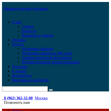
Укажите регион доставки
О нас
Статьи
Новости
Вопросы и ответы
Отзывы
Услуги
Установка заборов
Установка забивных ЖБ свай
Свайно-винтовой фундамент
Индивидуальное проектирование
Доставка
$ Акции
Фото/видео
Выставки и контакты
8 (962) 362-32-88
Москва
Позвонить нам
Дома