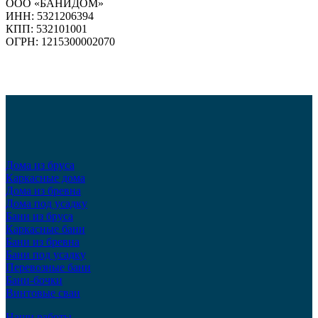
ООО «БАНИДОМ»
ИНН: 5321206394
КПП: 532101001
ОГРН: 1215300002070
Дома из бруса
Каркасные дома
Дома из бревна
Дома под усадку
Бани из бруса
Каркасные бани
Бани из бревна
Бани под усадку
Перевозные бани
Бани-бочки
Винтовые сваи
Наши работы