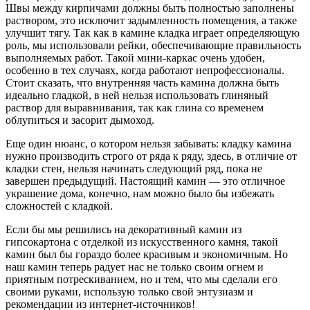
Швы между кирпичами должны быть полностью заполнены
раствором, это исключит задымленность помещения, а также
улучшит тягу. Так как в камине кладка играет определяющую
роль, мы использовали рейки, обеспечивающие правильность
выполняемых работ. Такой мини-каркас очень удобен,
особенно в тех случаях, когда работают непрофессионалы.
Стоит сказать, что внутренняя часть камина должна быть
идеально гладкой, в ней нельзя использовать глиняный
раствор для выравнивания, так как глина со временем
облупиться и засорит дымоход.
Еще один нюанс, о котором нельзя забывать: кладку камина
нужно производить строго от ряда к ряду, здесь, в отличие от
кладки стен, нельзя начинать следующий ряд, пока не
завершен предыдущий. Настоящий камин — это отличное
украшение дома, конечно, нам можно было бы избежать
сложностей с кладкой.
Если бы мы решились на декоративный камин из
гипсокартона с отделкой из искусственного камня, такой
камин был бы гораздо более красивым и экономичным. Но
наш камин теперь радует нас не только своим огнем и
приятным потрескиванием, но и тем, что мы сделали его
своими руками, использую только свой энтузиазм и
рекомендации из интернет-источников!