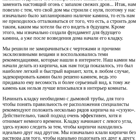
заменить настоящий огонь с запахом свежих дров... Итак, нам
повезло с тем, что свой дом мы строили с нуля, поэтому у нас
изначально было запланировано наличие камина, то есть нам
не приходилось отталкиваться от того, что есть, а строить дом
таким, каким мы хотели бы его видеть в будущем. Кроме
этого, мы изначально создали фундамент для будущего
камина, а уже после возведения дома начали его кладку.
Мы решили не заморачиваться с чертежами и прочими
эксклюзивными вещами и воспользовались теми
рекомендациями, которые нашли в интернете. Наш камин мы
начали делать из кирпича, как нам тогда показалось, это был
наиболее легкий и быстрый вариант, хотя, в любом случае,
задекорировать камин было решено камнем, ведь это
придавало ему весомость и более серьезный вид, к тому же
камень как нельзя лучше вписывался в интерьер комнаты.
Начинать кладку необходимо с дымовой трубы, для того
чтобы понять правильность ее расположения специалисты
рекомендуют положить несколько рядов кирпича на «сухую».
Действительно, такой подход очень эффективен, хотя и
отнимает немного времени. Кладку начинают с левого угла,
здесь нужно следить за тем, чтобы кирпичи находились
идеально друг над другом. Мы изначально клали кирпичи без
раствора для того, чтобы идеально подогнать их друг к другу.