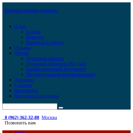
Укажите регион доставки
О нас
Статьи
Новости
Вопросы и ответы
Отзывы
Услуги
Установка заборов
Установка забивных ЖБ свай
Свайно-винтовой фундамент
Индивидуальное проектирование
Доставка
$ Акции
Фото/видео
Выставки и контакты
8 (962) 362-32-88
Москва
Позвонить нам
Дома