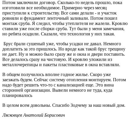
Потом заключили договор. Сколько-то недель прошло, пока
изготовили все необходимое. Примерно через месяц
приступили к строительству. Все сами делали - и участок
ровняли и фундамент ленточный заливали. Потом пошел
монтаж сруба. Я следил, чтобы утеплителя не жалели. Кровлю
ставили уже после сборки сруба. Тут были у меня замечания,
но ребята осадили. Сказали, что технология у них такая.
Брус брали сушеный уже, чтобы усадки не давал. Немного
доплатить за это пришлось. Но вроде как такой брус трещину
не дает. Ну и можно было сразу же и окна и двери поставить.
Все делалось сразу на чистовую. И кровлю уложили из
металлочерепицы и пакеты пластиковые в окна вставляли.
В общем получилось вполне годное жилье. Скоро уже
заезжать будем. Сейчас систему отопления монтируем. Потом
надо будет решить что-то с канализацией еще. Это вина
сторонней организации. Вывели немного не туда, куда
планировалось
В целом всем довольны. Спасибо Зодчему за наш новый дом.
Лясковцев Анатолий Борисович