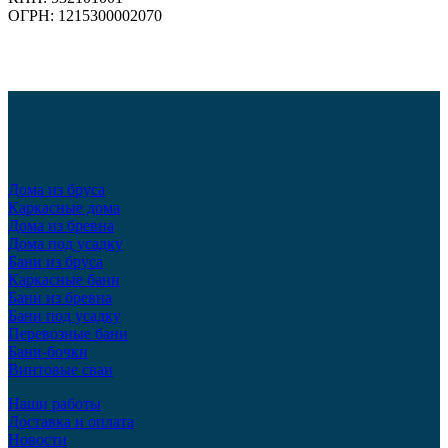
ОГРН: 1215300002070
Дома из бруса
Каркасные дома
Дома из бревна
Дома под усадку
Бани из бруса
Каркасные бани
Бани из бревна
Бани под усадку
Перевозные бани
Бани-бочки
Винтовые сваи
Наши работы
Доставка и оплата
Новости