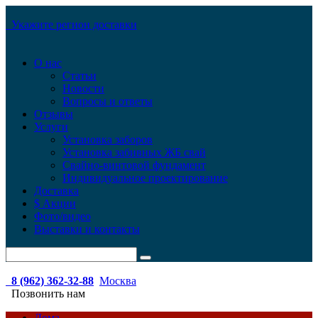
Укажите регион доставки
О нас
Статьи
Новости
Вопросы и ответы
Отзывы
Услуги
Установка заборов
Установка забивных ЖБ свай
Свайно-винтовой фундамент
Индивидуальное проектирование
Доставка
$ Акции
Фото/видео
Выставки и контакты
8 (962) 362-32-88
Москва
Позвонить нам
Дома