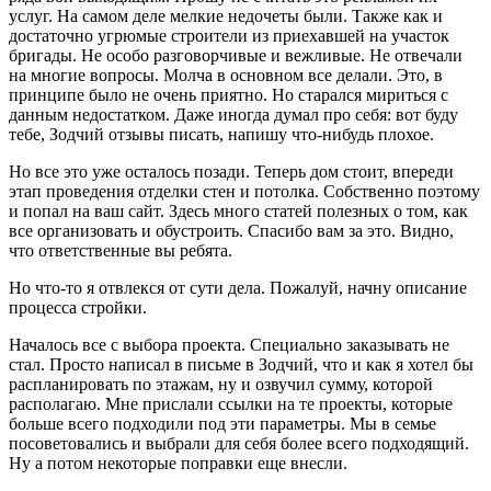
услуг. На самом деле мелкие недочеты были. Также как и
достаточно угрюмые строители из приехавшей на участок
бригады. Не особо разговорчивые и вежливые. Не отвечали
на многие вопросы. Молча в основном все делали. Это, в
принципе было не очень приятно. Но старался мириться с
данным недостатком. Даже иногда думал про себя: вот буду
тебе, Зодчий отзывы писать, напишу что-нибудь плохое.
Но все это уже осталось позади. Теперь дом стоит, впереди
этап проведения отделки стен и потолка. Собственно поэтому
и попал на ваш сайт. Здесь много статей полезных о том, как
все организовать и обустроить. Спасибо вам за это. Видно,
что ответственные вы ребята.
Но что-то я отвлекся от сути дела. Пожалуй, начну описание
процесса стройки.
Началось все с выбора проекта. Специально заказывать не
стал. Просто написал в письме в Зодчий, что и как я хотел бы
распланировать по этажам, ну и озвучил сумму, которой
располагаю. Мне прислали ссылки на те проекты, которые
больше всего подходили под эти параметры. Мы в семье
посоветовались и выбрали для себя более всего подходящий.
Ну а потом некоторые поправки еще внесли.