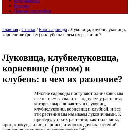
Фундаменты
Беседки
Дачные постройки
Главная
/
Статьи
/
Блог садовода
/
Луковица, клубнелуковица,
корневище (ризом) и клубень: в чем их различие?
Луковица, клубнелуковица,
корневище (ризом) и
клубень: в чем их различие?
Многие садоводы поступают одинаково: мы
все пытаемся свалить в одну кучу растения,
которые выращиваются из луковиц,
клубнелуковиц, корневищ и клубней, и все
эти растения мы называем луковичными. К
примеру, у таких растений, как тюльпаны,
ирис, крокус, лилии, нарцисс, и многих других растений
корневищная система представляет собой