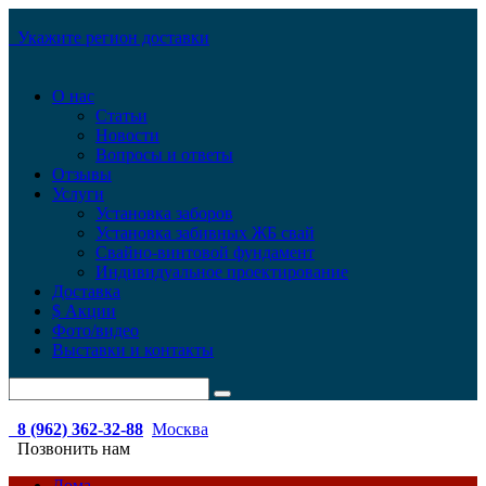
Укажите регион доставки
О нас
Статьи
Новости
Вопросы и ответы
Отзывы
Услуги
Установка заборов
Установка забивных ЖБ свай
Свайно-винтовой фундамент
Индивидуальное проектирование
Доставка
$ Акции
Фото/видео
Выставки и контакты
8 (962) 362-32-88
Москва
Позвонить нам
Дома