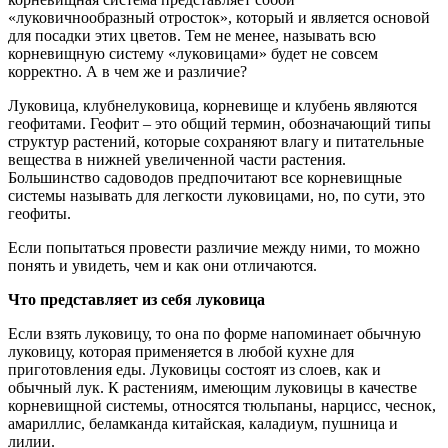
«луковичнообразный отросток», который и является основой
для посадки этих цветов. Тем не менее, называть всю
корневищную систему «луковицами» будет не совсем
корректно. А в чем же и различие?
Луковица, клубнелуковица, корневище и клубень являются
геофитами. Геофит – это общий термин, обозначающий типы
структур растений, которые сохраняют влагу и питательные
вещества в нижней увеличенной части растения.
Большинство садоводов предпочитают все корневищные
системы называть для легкости луковицами, но, по сути, это
геофиты.
Если попытаться провести различие между ними, то можно
понять и увидеть, чем и как они отличаются.
Что представляет из себя луковица
Если взять луковицу, то она по форме напоминает обычную
луковицу, которая применяется в любой кухне для
приготовления еды. Луковицы состоят из слоев, как и
обычный лук. К растениям, имеющим луковицы в качестве
корневищной системы, относятся тюльпаны, нарцисс, чеснок,
амариллис, беламканда китайская, каладиум, пушница и
лилии.