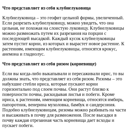
Что представляет из себя клубнелуковица
Клубнелуковица – это геофит цельной формы, увеличенный.
Если разрезать клубнелуковицу, можно увидеть, что она
цельная, не похожая на слоистую луковицу. Клубнелуковицы
можно размножать путем их разрезания на порции с
последующей высадкой. Каждый кусок клубнелуковицы
затем пустит корни, из которых и вырастет новое растение. К
растениям, имеющим клубнелуковицы, относятся крокус,
анемона и гладиолус.
Что представляет из себя ризом (корневище)
Если вы когда-либо выкапывали и пересаживали ирис, то вы
должны знать, что представляет из себя ризом. Ризомы – это
набухшие стебли ириса, которые пускают корни
горизонтально под слоем почвы. Они растут близко к
поверхности почвы, раскидывая листья и побеги. Кроме
ириса, к растениям, имеющим корневища, относятся имбирь,
папоротник, венерина мухоловка, бамбук и сандерсония.
Подобно клубнелуковицам, ризомы можно разбивать на части
и высаживать в почву для размножения. После высадки в
почву каждая отрезанная часть корневища дает всходы и
пускает побеги.