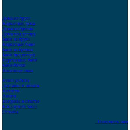
Дома из бруса
Каркасные дома
Дома из бревна
Дома под усадку
Бани из бруса
Каркасные бани
Бани из бревна
Бани под усадку
Перевозные бани
Бани-бочки
Винтовые сваи
Наши работы
Доставка и оплата
Новости
Акции
Вопросы и ответы
Как сделать заказ
Отзывы
Позвонить нам