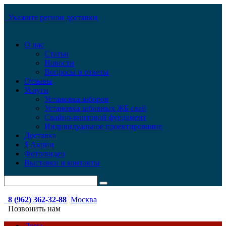
Укажите регион доставки
О нас
Статьи
Новости
Вопросы и ответы
Отзывы
Услуги
Установка заборов
Установка забивных ЖБ свай
Свайно-винтовой фундамент
Индивидуальное проектирование
Доставка
$ Акции
Фото/видео
Выставки и контакты
8 (962) 362-32-88
Москва
Позвонить нам
Дома