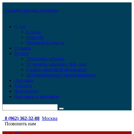
Укажите регион доставки
О нас
Статьи
Новости
Вопросы и ответы
Отзывы
Услуги
Установка заборов
Установка забивных ЖБ свай
Свайно-винтовой фундамент
Индивидуальное проектирование
Доставка
$ Акции
Фото/видео
Выставки и контакты
8 (962) 362-32-88
Москва
Позвонить нам
Дома