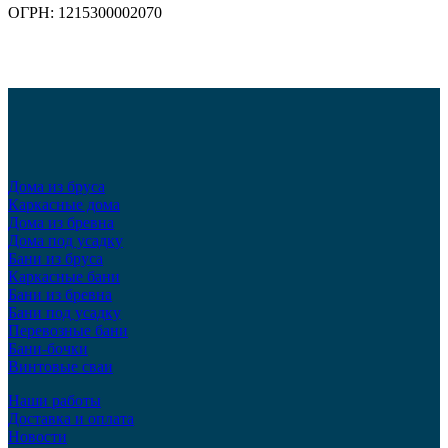
ОГРН: 1215300002070
Дома из бруса
Каркасные дома
Дома из бревна
Дома под усадку
Бани из бруса
Каркасные бани
Бани из бревна
Бани под усадку
Перевозные бани
Бани-бочки
Винтовые сваи
Наши работы
Доставка и оплата
Новости